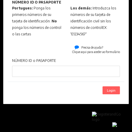
NÚMERO ID O PASAPORTE
Portugues:
Ponga los
Los demás:
Introduzca los
primeros números de su
números de su tarjeta de
tarjeta de identificación.
No
identificación civil sin los
ponga los números de control
números de controlEX:
o las cartas
'E1234567'
Precisa de ajuda?
Clique aqui para aceder ao formulário
NÚMERO ID o PASAPORTE
Login