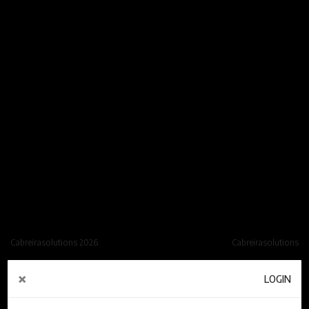
Cabreirasolutions 2026
Cabreirasolutions
×
LOGIN